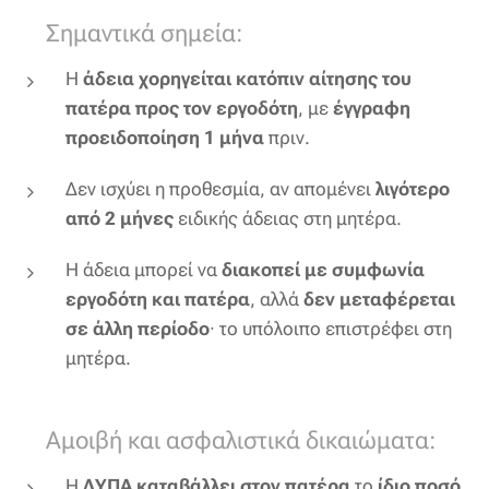
⚠️ Σημαντικά σημεία:
Η
άδεια χορηγείται κατόπιν αίτησης του
πατέρα προς τον εργοδότη
, με
έγγραφη
προειδοποίηση 1 μήνα
πριν.
Δεν ισχύει η προθεσμία, αν απομένει
λιγότερο
από 2 μήνες
ειδικής άδειας στη μητέρα.
Η άδεια μπορεί να
διακοπεί με συμφωνία
εργοδότη και πατέρα
, αλλά
δεν μεταφέρεται
σε άλλη περίοδο
∙ το υπόλοιπο επιστρέφει στη
μητέρα.
💰 Αμοιβή και ασφαλιστικά δικαιώματα:
Η
ΔΥΠΑ καταβάλλει στον πατέρα
το
ίδιο ποσό