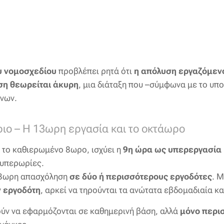
υ νομοσχεδίου
προβλέπει ρητά ότι
η απόλυση εργαζόμενο
η θεωρείται άκυρη
, μια διάταξη που –σύμφωνα με το υπο
νων.
ριο – Η 13ωρη εργασία και το οκτάωρο
 το καθιερωμένο 8ωρο, ισχύει η
9η ώρα ως υπερεργασία
υπερωρίες.
 13ωρη απασχόληση
σε δύο ή περισσότερους εργοδότες
. Μ
ν εργοδότη
, αρκεί να τηρούνται τα ανώτατα εβδομαδιαία κα
ούν να εφαρμόζονται σε καθημερινή βάση, αλλά
μόνο περι