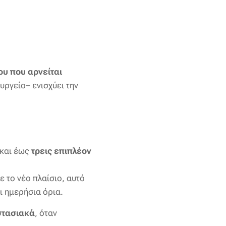
υ που αρνείται
υργείο– ενισχύει την
και έως
τρεις επιπλέον
ε το νέο πλαίσιο, αυτό
ι ημερήσια όρια.
στασιακά
, όταν