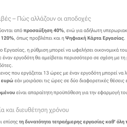
ιβές – Πώς αλλάζουν οι αποδοχές
ύονται από
προσαύξηση 40%
, ενώ για αδήλωτη υπερωρια
η
120%
, όπως προβλέπει και η
Ψηφιακή Κάρτα Εργασίας
.
ο Εργασίας, η ρύθμιση μπορεί να ωφελήσει οικονομικά το
 έναν εργοδότη θα αμείβεται περισσότερο σε σχέση με τη
δότες.
ενος που εργάζεται 13 ώρες με έναν εργοδότη μπορεί να 
 ευρώ
εάν μοιράσει τις ώρες σε δύο διαφορετικές θέσεις 
ομένου
είναι απαραίτητη προϋπόθεση για την εφαρμογή το
α και διευθέτηση χρόνου
ι επίσης
τη δυνατότητα τετραήμερης εργασίας καθ' όλη τ