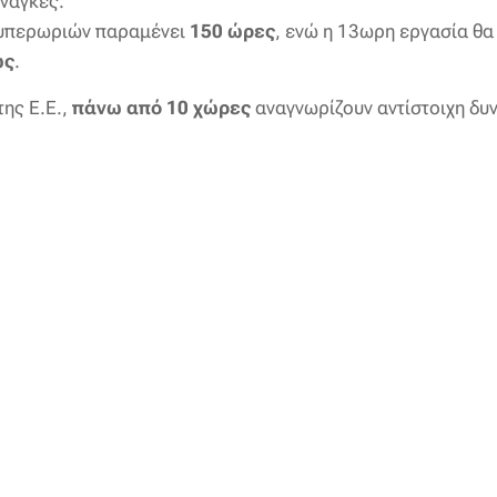
νάγκες.
 υπερωριών παραμένει
150 ώρες
, ενώ η 13ωρη εργασία θα
ως
.
της Ε.Ε.,
πάνω από 10 χώρες
αναγνωρίζουν αντίστοιχη δυν