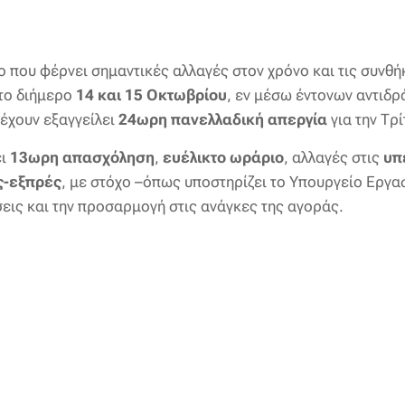
 που φέρνει σημαντικές αλλαγές στον χρόνο και τις συνθή
 το διήμερο
14 και 15 Οκτωβρίου
, εν μέσω έντονων αντιδρ
 έχουν εξαγγείλει
24ωρη πανελλαδική απεργία
για την Τρ
ει
13ωρη απασχόληση
,
ευέλικτο ωράριο
, αλλαγές στις
υπ
ς-εξπρές
, με στόχο –όπως υποστηρίζει το Υπουργείο Εργα
ήσεις και την προσαρμογή στις ανάγκες της αγοράς.