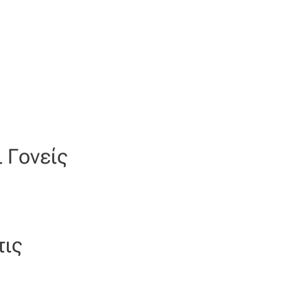
ι Γονείς
τις