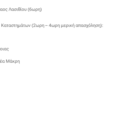
λαος Λασιθίου (6ωρη)
ς Καταστημάτων (2ωρη – 4ωρη μερική απασχόληση):
βοιας
Νέα Μάκρη