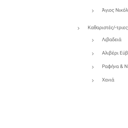
Άγιος Νικό
Καθαριστές/-τριε
Λιβαδειά
Αλιβέρι Εύ
Ραφήνα & 
Χανιά