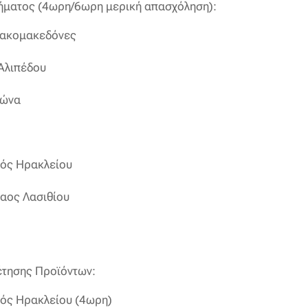
ήματος (4ωρη/6ωρη μερική απασχόληση):
ρακομακεδόνες
 Αλιπέδου
ιώνα
ός Ηρακλείου
λαος Λασιθίου
τησης Προϊόντων:
ός Ηρακλείου (4ωρη)