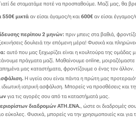
Γιατί δε σταματάμε ποτέ να προσπαθούμε. Μαζί μας, θα βρ
α 550€ μικτά
αν είσαι άγαμος/η και
600€
αν είσαι έγγαμος/
δευσης περίπου 2 μηνών:
πριν μπεις στα βαθιά, φροντίζ
 ξεκινήσεις δουλειά την επόμενη μέρα! Φυσικά και πληρών
α:
αυτό που μας ξεχωρίζει είναι η κουλτούρα της ομάδας μ
κάνουμε πράγματα μαζί. Μαθαίνουμε online, μοιραζόμαστε
απημένα μας καταστήματα, φροντίζουμε ο ένας τον άλλον.
 ασφάλιση.
Η υγεία σου είναι πάντα η πρώτη μας προτεραιότη
ιδιωτική ιατρική ασφάλιση. Μπορείς να προσθέσεις και τη
μων
για τις αγορές σου από τα καταστήματά μας.
εριορίστων διαδρομών ATH.ENA.
, ώστε οι διαδρομές σου
πιο εύκολες. Φυσικά, μπορείς να την χρησιμοποιείς και για 