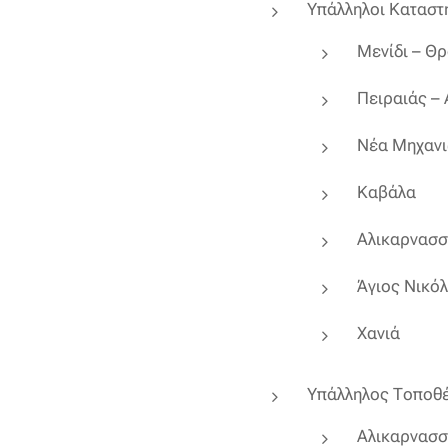
Υπάλληλοι Καταστ
Μενίδι – Θ
Πειραιάς –
Νέα Μηχαν
Καβάλα
Αλικαρνασσ
Άγιος Νικό
Χανιά
Υπάλληλος Τοποθέ
Αλικαρνασσ