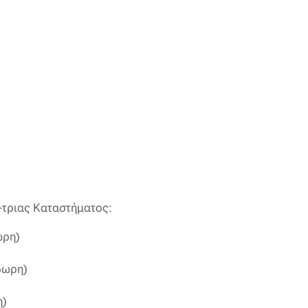
-τριας Καταστήματος:
ωρη)
6ωρη)
η)