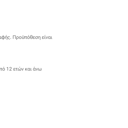
παφής. Προϋπόθεση είναι
πό 12 ετών και άνω