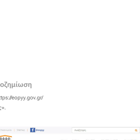
ποζημίωση
ps://eopyy.gov.gr/
ς».