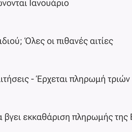
ώνονται Ιανουάριο
διού; Όλες οι πιθανές αιτίες
αιτήσεις - Έρχεται πληρωμή τριώ
θα βγει εκκαθάριση πληρωμής της