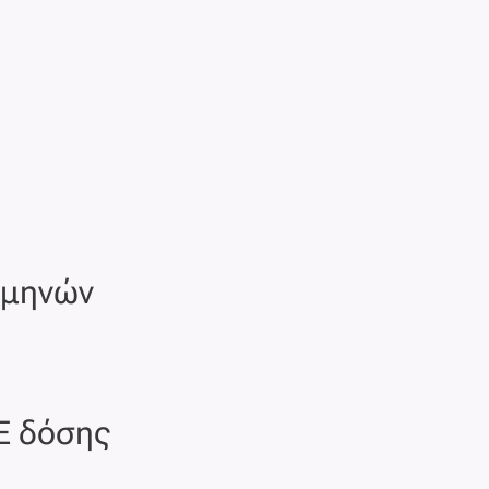
ν μηνών
 Ε δόσης