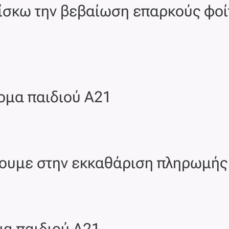
ρίσκω την βεβαίωση επαρκούς φο
ομα παιδιού Α21
έπουμε στην εκκαθάριση πληρωμής
μα παιδιού Α21