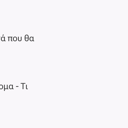
σά που θα
ομα - Τι