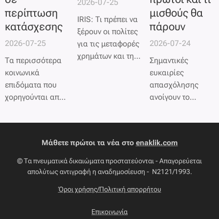
2026-07-25
συνθηκών.
περίπτωση
μισθούς θα
IRIS: Τι πρέπει να
κατάσχεσης
πάρουν
ξέρουν οι πολίτες
2026-07-25
2026-07-24
για τις μεταφορές
χρημάτων και την
Τα περισσότερα
Σημαντικές
Εφορία
κοινωνικά
ευκαιρίες
επιδόματα που
απασχόλησης
χορηγούνται από
ανοίγουν το
το ελληνικό
επόμενο διάστημα
Δημόσιο
μέσω της ΔΥΠΑ,
προστατεύονται
καθώς στις αρχές
Μάθετε πρώτοι τα νέα στο
enaklik.com
από τη νομοθεσία
Αυγούστου ξεκινά
και δεν μπορούν
η διαδικασία για
© Τα πνευματικά δικαιώματα προστατεύονται - Απαγορεύεται
να κατασχεθούν
την υλοποίηση του
απολύτως αντιγραφή η αναδημοσίευση - Ν2121/1993.
για οφειλές προς
νέου
Όροι χρήσης/Πολιτική απορρήτου
την Εφορία. Η
προγράμματος
συγκεκριμένη
απασχόλησης
Επικοινωνία