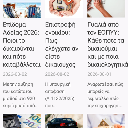
με ηλεκτρονικές
διασταυρώσεις
τραπεζικών και
Επίδομα
Επιστροφή
Γυαλιά από
φορολογικών
Αδείας 2026:
ενοικίου:
τον ΕΟΠΥΥ:
στοιχείων.
Ποιοι το
Πως
Κάθε πότε τα
δικαιούνται
ελέγχετε αν
δικαιούμαι
και πότε
είστε
και με ποια
καταβάλλεται
δικαιούχος
δικαιολογητικ
2026-08-02
2026-08-02
2026-08-01
Με την αύξηση
Η υπουργική
Αναρωτιέσαι πώς
του κατώτατου
απόφαση
μπορείς να
μισθού στα 920
(Α.1132/2025)
εκμεταλλευτείς
ευρώ μικτά από
που
την επιχορήγηση
την 1η Απριλίου
δημοσιεύθηκε στο
των
100€
για
2026,
ΦΕΚ βάζει πλέον
γυαλιά από τον
μεταβάλλονται
σε εφαρμογή
ΕΟΠΥΥ
; Οι