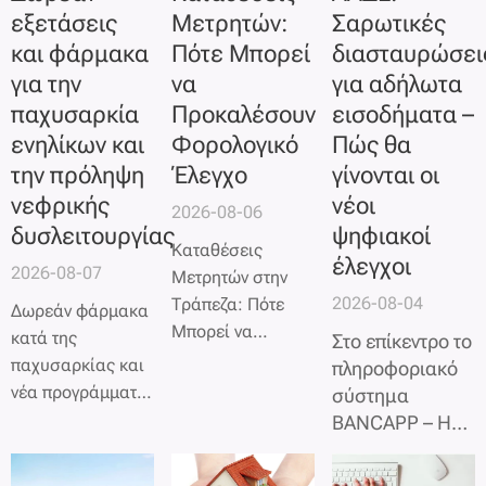
εξετάσεις
Μετρητών:
Σαρωτικές
και φάρμακα
Πότε Μπορεί
διασταυρώσει
για την
να
για αδήλωτα
παχυσαρκία
Προκαλέσουν
εισοδήματα –
ενηλίκων και
Φορολογικό
Πώς θα
την πρόληψη
Έλεγχο
γίνονται οι
νεφρικής
νέοι
2026-08-06
δυσλειτουργίας
ψηφιακοί
Καταθέσεις
έλεγχοι
2026-08-07
Μετρητών στην
2026-08-04
Τράπεζα: Πότε
Δωρεάν φάρμακα
Μπορεί να
κατά της
Στο επίκεντρο το
Προκαλέσουν
παχυσαρκίας και
πληροφοριακό
Φορολογικό
νέα προγράμματα
σύστημα
Έλεγχο
πρόληψης
BANCAPP – Η
ΑΑΔΕ εντείνει
τους ελέγχους