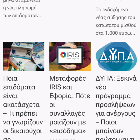
προβλήματα στις
η νέα πληρωμή
Το ενδεχόμενο
πόλεις της
των επιδομάτων
νέας αύξησης του
Ελλάδας. Ειδικά
του ΟΠΕΚΑ, με
κατώτατου μισθού
όταν αφορά
χιλιάδες
στα 1.000 ευρώ
ράμπες ΑμεΑ,
δικαιούχους να
μεικτά από τις
διαβάσεις πεζών
περιμένουν την
αρχές του 2027
ή γωνίες που
καταβολή των
βρίσκεται υπό
εμποδίζουν την
κοινωνικών
εξέταση από την
ορατότητα, η
παροχών στους
κυβέρνηση, με τις
δυσφορία και η
Ποια
Μεταφορές
ΔΥΠΑ: Ξεκινά
τραπεζικούς τους
τελικές
επικινδυνότητα
λογαριασμούς.
επιδόματα
IRIS και
νέο
αποφάσεις να
αυξάνονται
είναι
Εφορία: Πότε
πρόγραμμα
αναμένονται μετά
κατακόρυφα.
την αξιολόγηση
ακατάσχετα
οι
προσλήψεων
των
– Τι πρέπει
συναλλαγές
για ανέργους
δημοσιονομικών
να γνωρίζουν
μοιάζουν με
– Ποιοι
δεδομένων και
οι δικαιούχοι
«εισόδημα»
μπαίνουν
των οικονομικών
σε
πρώτοι και τι