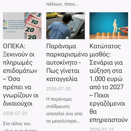
μηχανισμού,
κάποιους.
ακίνητης
πόλεων, όπου
δίνοντας νέα
περιουσίας
καρέκλες,
δυνατότητα σε
φέρνει το νέο
καφάσια,
νοικοκυριά,
Μητρώο
γλάστρες ή ακόμα
επαγγελματίες και
Ιδιοκτησίας και
και μηχανάκια
επιχειρήσεις να
Διαχείρισης
«φυλάνε» μια
προχωρήσουν σε
ΟΠΕΚΑ:
Παράνομα
Κατώτατος
θέση
Ακινήτων
ευνοϊκότερη
Ξεκινούν οι
παρκαρισμένο
μισθός:
στάθμευσης,
(ΜΙΔΑ)
που
ρύθμιση των
πληρωμές
αυτοκίνητο -
Σενάρια για
μπαίνει πλέον στο
προωθεί η
ληξιπρόθεσμων
στόχαστρο του
επιδομάτων
Πως γίνεται
αύξηση στα
Ανεξάρτητη Αρχή
οφειλών τους.
νέου Κώδικα
– Όσα
καταγγελία
1.000 ευρώ
Δημοσίων Εσόδων
Οδικής
(ΑΑΔΕ).
πρέπει να
από το 2027
2026-07-25
Κυκλοφορίας
γνωρίζουν οι
– Ποιοι
(ΚΟΚ).
Η παράνομη
δικαιούχοι
εργαζόμενοι
στάθμευση
θα
2026-07-25
αποτελεί ένα από
επηρεαστούν
τα μεγαλύτερα
Στο τέλος του
καθημερινά
2026-07-25
μήνα αναμένεται