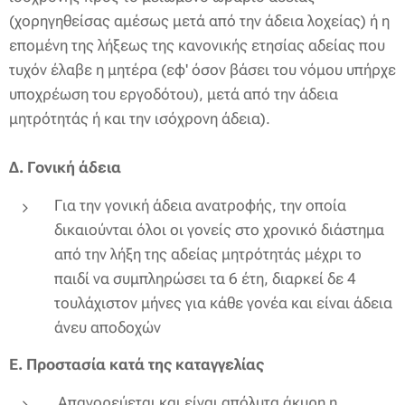
(χορηγηθείσας αμέσως μετά από την άδεια λοχείας) ή η
επομένη της λήξεως της κανονικής ετησίας αδείας που
τυχόν έλαβε η μητέρα (εφ' όσον βάσει του νόμου υπήρχε
υποχρέωση του εργοδότου), μετά από την άδεια
μητρότητάς ή και την ισόχρονη άδεια).
Δ. Γονική άδεια
Για την γονική άδεια ανατροφής, την οποία
δικαιούνται όλοι οι γονείς στο χρονικό διάστημα
από την λήξη της αδείας μητρότητάς μέχρι το
παιδί να συμπληρώσει τα 6 έτη, διαρκεί δε 4
τουλάχιστον μήνες για κάθε γονέα και είναι άδεια
άνευ αποδοχών
Ε. Προστασία κατά της καταγγελίας
Απαγορεύεται και είναι απόλυτα άκυρη η