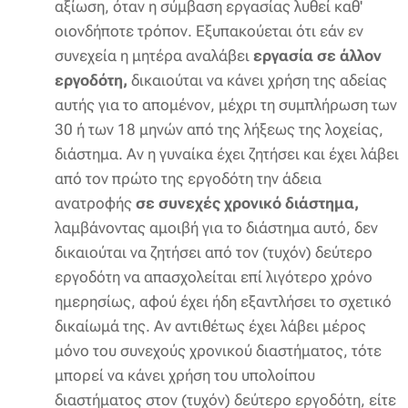
αξίωση, όταν η σύμβαση εργασίας λυθεί καθ'
οιονδήποτε τρόπον. Εξυπακούεται ότι εάν εν
συνεχεία η μητέρα αναλάβει
εργασία σε άλλον
εργοδότη,
δικαιούται να κάνει χρήση της αδείας
αυτής για το απομένον, μέχρι τη συμπλήρωση των
30 ή των 18 μηνών από της λήξεως της λοχείας,
διάστημα. Αν η γυναίκα έχει ζητήσει και έχει λάβει
από τον πρώτο της εργοδότη την άδεια
ανατροφής
σε συνεχές χρονικό διάστημα,
λαμβάνοντας αμοιβή για το διάστημα αυτό, δεν
δικαιούται να ζητήσει από τον (τυχόν) δεύτερο
εργοδότη να απασχολείται επί λιγότερο χρόνο
ημερησίως, αφού έχει ήδη εξαντλήσει το σχετικό
δικαίωμά της. Αν αντιθέτως έχει λάβει μέρος
μόνο του συνεχούς χρονικού διαστήματος, τότε
μπορεί να κάνει χρήση του υπολοίπου
διαστήματος στον (τυχόν) δεύτερο εργοδότη, είτε