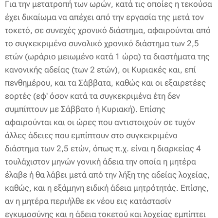
Για την μετατροπή των ωρών, κατά τις οποίες η τεκούσα
έχει δικαίωμα να απέχει από την εργασία της μετά τον
τοκετό, σε συνεχές χρονικό διάστημα, αφαιρούνται από
το συγκεκριμένο συνολικό χρονικό διάστημα των 2,5
ετών (ωράριο μειωμένο κατά 1 ώρα) τα διαστήματα της
κανονικής αδείας (των 2 ετών), οι Κυριακές και, επί
πενθημέρου, και τα Σάββατα, καθώς και οι εξαιρετέες
εορτές (εφ' όσον κατά τα συγκεκριμένα έτη δεν
συμπίπτουν με Σάββατο ή Κυριακή). Επίσης
αφαιρούνται και οι ώρες που αντιστοιχούν σε τυχόν
άλλες άδειες που εμπίπτουν στο συγκεκριμένο
διάστημα των 2,5 ετών, όπως π.χ. είναι η διαρκείας 4
τουλάχιστον μηνών γονική άδεια την οποία η μητέρα
έλαβε ή θα λάβει μετά από την λήξη της αδείας λοχείας,
καθώς, και η εξάμηνη ειδική άδεια μητρότητάς. Επίσης,
αν η μητέρα περιήλθε εκ νέου εις κατάστασίν
εγκυμοσύνης και η άδεια τοκετού και λοχείας εμπίπτει