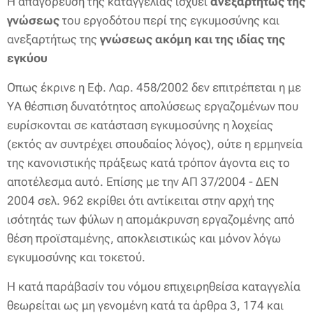
Η απαγόρευση της καταγγελίας ισχύει
ανεξαρτήτως της
γνώσεως
του εργοδότου περί της εγκυμοσύνης και
ανεξαρτήτως της
γνώσεως ακόμη και της ιδίας της
εγκύου
Οπως έκρινε η Εφ. Λαρ. 458/2002 δεν επιτρέπεται η με
ΥΑ θέσπιση δυνατότητος απολύσεως εργαζομένων που
ευρίσκονται σε κατάσταση εγκυμοσύνης η λοχείας
(εκτός αν συντρέχει σπουδαίος λόγος), ούτε η ερμηνεία
της κανονιστικής πράξεως κατά τρόπον άγοντα εις το
αποτέλεσμα αυτό. Επίσης με την ΑΠ 37/2004 - ΔΕΝ
2004 σελ. 962 εκρίθει ότι αντίκειται στην αρχή της
ισότητάς των φύλων η απομάκρυνση εργαζομένης από
θέση προϊσταμένης, αποκλειστικώς και μόνον λόγω
εγκυμοσύνης και τοκετού.
Η κατά παράβασίν του νόμου επιχειρηθείσα καταγγελία
θεωρείται ως μη γενομένη κατά τα άρθρα 3, 174 και