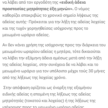
να λάβει από τον εργοδότη της
«ειδική άδεια
προστασίας μητρότητας έξη μηνών».
Ο νόμος
καθορίζει επακριβώς το χρονικό σημείο λήψεως της
αδείας αυτής· Πρόκειται για την λήξη της αδείας λοχείας
και της τυχόν
χορηγηθείσας
ισόχρονης προς το
μειωμένο ωράριο αδείας.
Αν δεν κάνει χρήση της ισόχρονης προς την διάρκεια του
μειωμένου ωραρίου αδείας η μητέρα, τότε δικαιούται
να λάβει την εξάμηνη άδεια αμέσως μετά από την λήξη
της αδείας λοχείας, στην συνέχεια δε να λάβει και το
μειωμένο ωράριο για τον υπόλοιπο μέχρι τούς 30 μήνες
από της λήξεως της λοχείας χρόνο.
Στην απόφαση ορίζεται ως έναρξη της εξαμήνου
ειδικής αδείας η επομένη της λήξεως της αδείας
μητρότητάς (τοκετού και λοχείας) ή της λήξεως της
ισόχρονης προς το μειωμένο ωράριο αδείας