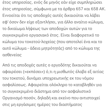
έτος υπηρεσίας, ενός δε μηνός εάν είχε συμπληρώσει
έτος υπηρεσίας, σύμφωνα με τα άρθρα 657 και 658 ΑΚ.
Εννοείται ότι τις αποδοχές αυτές δικαιούται να λάβει
εφ' όσον δεν είχε εξαντλήσει, για άλλο αναίτιο κώλυμα,
το δικαίωμα λήψεως των αποδοχών αυτών για το
συγκεκριμένο εργασιακό έτος. Είναι διαφορετικό το
κώλυμα του τοκετού-λοχείας (που αποτελεί ένα και το
αυτό κώλυμα - άδεια μητρότητάς) από το κώλυμα της
ασθενείας
Από τις αποδοχές αυτές ο εργοδότης δικαιούται να
αφαιρέσει («εκπέσει») ό,τι η μισθωτός έλαβε εξ αιτίας
του τοκετού, δυνάμει υποχρεωτικής εκ του νόμου
ασφαλίσεως. Αφαιρείται ολόκληρο το καταβληθέν για
το συγκεκριμένο διάστημα από τον ασφαλιστικό
Οργανισμό ποσόν, δηλαδή και εκείνο που αντιστοιχεί
στις μη εργάσιμες ημέρες του διαστήματος