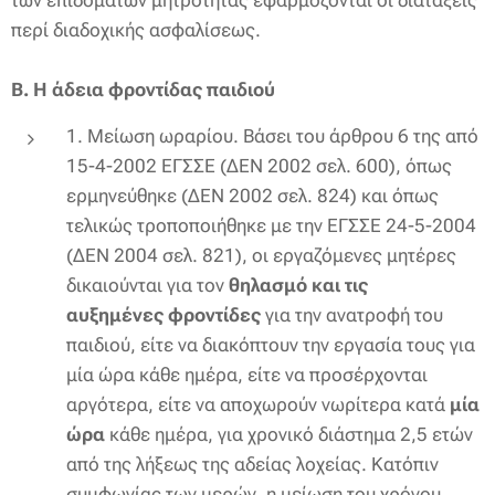
των επιδομάτων μητρότητάς εφαρμόζονται οι διατάξεις
περί διαδοχικής ασφαλίσεως.
Β. Η άδεια φροντίδας παιδιού
1. Μείωση ωραρίου. Βάσει του άρθρου 6 της από
15-4-2002 ΕΓΣΣΕ (ΔΕΝ 2002 σελ. 600), όπως
ερμηνεύθηκε (ΔΕΝ 2002 σελ. 824) και όπως
τελικώς τροποποιήθηκε με την ΕΓΣΣΕ 24-5-2004
(ΔΕΝ 2004 σελ. 821), οι εργαζόμενες μητέρες
δικαιούνται για τον
θηλασμό και τις
αυξημένες φροντίδες
για την ανατροφή του
παιδιού, είτε να διακόπτουν την εργασία τους για
μία ώρα κάθε ημέρα, είτε να προσέρχονται
αργότερα, είτε να αποχωρούν νωρίτερα κατά
μία
ώρα
κάθε ημέρα,
για χρονικό διάστημα 2,5 ετών
από της λήξεως της αδείας λοχείας. Κατόπιν
συμφωνίας των μερών, η μείωση του χρόνου