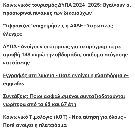
Κοινωνικός τουρισμός ΔΥΠΑ 2024 -2025: Βγαίνουν οι
προσωρινοί πίνακες των δικαιούχων
"Σφραγίζει" επιχειρήσεις η ΑΑΔΕ - Σαρωτικός
έλεγχος
ΔΥΠΑ - Ανοίγουν οι αιτήσεις για το πρόγραμμα με
αμοιβή 148 ευρώ την εβδομάδα, επίδομα στέγασης
και σίτισης
Εγγραφές στα λυκεια - Πότε ανοίγει η πλατφόρμα e-
eggrafes
Συντάξεις: Ποιοι ασφαλισμένοι συνταξιοδοτούνται
νωρίτερα από τα 62 και 67 έτη
Κοινωνικό Τιμολόγιο (ΚΟΤ) - Νέα αίτηση για όλους -
Ποτέ ανοίγει η πλατφόρμα