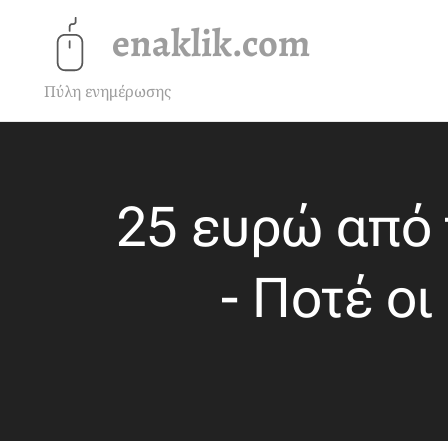
enaklik.com
Πύλη ενημέρωσης
25 ευρώ από 
- Ποτέ οι