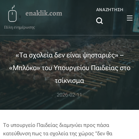
ΑΝΑΖΉΤΗΣΗ
enaklik.com
Πύλη ενημέρωσης
«Τα σχολεία δεν είναι ψησταριές» –
«Μπλόκο» του Υπουργείου Παιδείας στο
τσίκνισμα
2026-02-11
Το υπουργείο Παιδείας διαμηνύει προς πάσα
κατεύθυνση πως τα σχολεία της χώρας "δεν θα