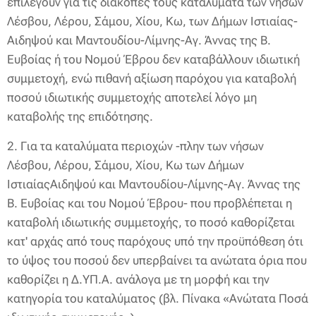
επιλέγουν για τις διακοπές τους καταλύματα των νήσων
Λέσβου, Λέρου, Σάμου, Χίου, Κω, των Δήμων Ιστιαίας-
Αιδηψού και Μαντουδίου-Λίμνης-Αγ. Άννας της Β.
Ευβοίας ή του Νομού Έβρου δεν καταβάλλουν ιδιωτική
συμμετοχή, ενώ πιθανή αξίωση παρόχου για καταβολή
ποσού ιδιωτικής συμμετοχής αποτελεί λόγο μη
καταβολής της επιδότησης.
2. Για τα καταλύματα περιοχών -πλην των νήσων
Λέσβου, Λέρου, Σάμου, Χίου, Κω των Δήμων
ΙστιαίαςΑιδηψού και Μαντουδίου-Λίμνης-Αγ. Άννας της
Β. Ευβοίας και του Νομού Έβρου- που προβλέπεται η
καταβολή ιδιωτικής συμμετοχής, το ποσό καθορίζεται
κατ' αρχάς από τους παρόχους υπό την προϋπόθεση ότι
το ύψος του ποσού δεν υπερβαίνει τα ανώτατα όρια που
καθορίζει η Δ.ΥΠ.Α. ανάλογα με τη μορφή και την
κατηγορία του καταλύματος (βλ. Πίνακα «Ανώτατα Ποσά