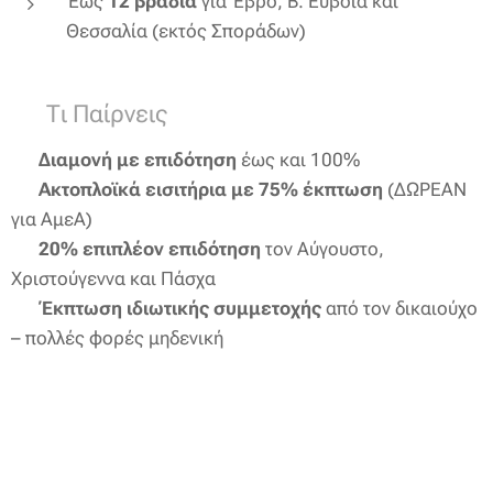
Έως
12 βράδια
για Έβρο, Β. Εύβοια και
Θεσσαλία (εκτός Σποράδων)
💸 Τι Παίρνεις
✔️
Διαμονή με επιδότηση
έως και 100%
✔️
Ακτοπλοϊκά εισιτήρια με 75% έκπτωση
(ΔΩΡΕΑΝ
για ΑμεΑ)
✔️
20% επιπλέον επιδότηση
τον Αύγουστο,
Χριστούγεννα και Πάσχα
✔️
Έκπτωση ιδιωτικής συμμετοχής
από τον δικαιούχο
– πολλές φορές μηδενική