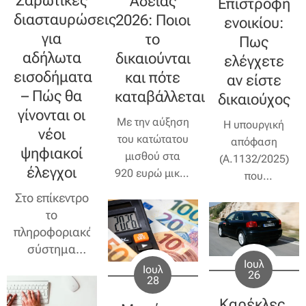
Σαρωτικές
Αδείας
Επιστροφή
διασταυρώσεις
2026: Ποιοι
ενοικίου:
για
το
Πως
αδήλωτα
δικαιούνται
ελέγχετε
εισοδήματα
και πότε
αν είστε
– Πώς θα
καταβάλλεται
δικαιούχος
γίνονται οι
Με την αύξηση
Η υπουργική
νέοι
του κατώτατου
απόφαση
ψηφιακοί
μισθού στα
(Α.1132/2025)
έλεγχοι
920 ευρώ μικτά
που
από την 1η
δημοσιεύθηκε
Στο επίκεντρο
Απριλίου 2026,
στο ΦΕΚ βάζει
το
μεταβάλλονται
πλέον σε
πληροφοριακό
και οι
εφαρμογή
σύστημα
αποδοχές που
επίσημα το
Ιουλ
BANCAPP – Η
Ιουλ
26
συνδέονται με
μέτρο της
28
ΑΑΔΕ εντείνει
την ετήσια
επιστροφής
τους
Καρέκλες,