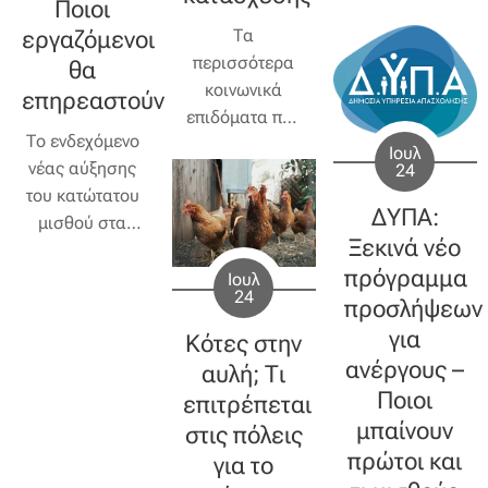
Ποιοι
χρημάτων και
Τα
εργαζόμενοι
την Εφορία
περισσότερα
θα
κοινωνικά
επηρεαστούν
επιδόματα που
Το ενδεχόμενο
χορηγούνται
Ιουλ
νέας αύξησης
24
από το
του κατώτατου
ελληνικό
ΔΥΠΑ:
μισθού στα
Δημόσιο
Ξεκινά νέο
1.000 ευρώ
προστατεύονται
πρόγραμμα
μεικτά από τις
Ιουλ
από τη
24
αρχές του 2027
προσλήψεων
νομοθεσία και
βρίσκεται υπό
δεν μπορούν να
για
Κότες στην
εξέταση από
κατασχεθούν
ανέργους –
αυλή; Τι
την κυβέρνηση,
για οφειλές
Ποιοι
επιτρέπεται
με τις τελικές
προς την
μπαίνουν
στις πόλεις
αποφάσεις να
Εφορία. Η
πρώτοι και
για το
αναμένονται
συγκεκριμένη