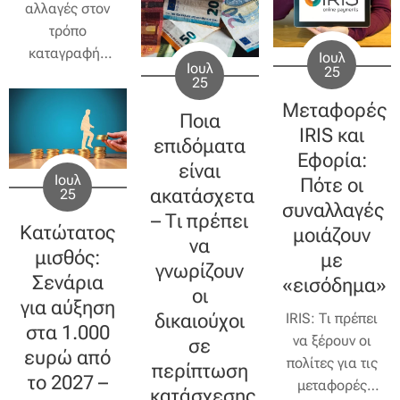
αλλαγές στον
του ΟΠΕΚΑ, με
στις πόλεις της
τρόπο
χιλιάδες
Ελλάδας.
καταγραφής
δικαιούχους να
Ιουλ
Ειδικά όταν
Ιουλ
25
και ελέγχου της
περιμένουν την
αφορά ράμπες
25
ακίνητης
καταβολή των
ΑμεΑ,
Μεταφορές
Ποια
περιουσίας
κοινωνικών
διαβάσεις
IRIS και
φέρνει το νέο
επιδόματα
παροχών στους
πεζών ή γωνίες
Εφορία:
Μητρώο
τραπεζικούς
είναι
που εμποδίζουν
Ιουλ
Πότε οι
Ιδιοκτησίας
τους
την ορατότητα,
ακατάσχετα
25
συναλλαγές
λογαριασμούς.
και
η δυσφορία
– Τι πρέπει
Κατώτατος
μοιάζουν
Διαχείρισης
και η
να
μισθός:
με
επικινδυνότητα
Ακινήτων
γνωρίζουν
Σενάρια
αυξάνονται
«εισόδημα»
(ΜΙΔΑ)
που
οι
κατακόρυφα.
για αύξηση
προωθεί η
δικαιούχοι
IRIS: Τι πρέπει
στα 1.000
Ανεξάρτητη
να ξέρουν οι
σε
Αρχή Δημοσίων
ευρώ από
πολίτες για τις
περίπτωση
Εσόδων
το 2027 –
μεταφορές
κατάσχεσης
(ΑΑΔΕ).