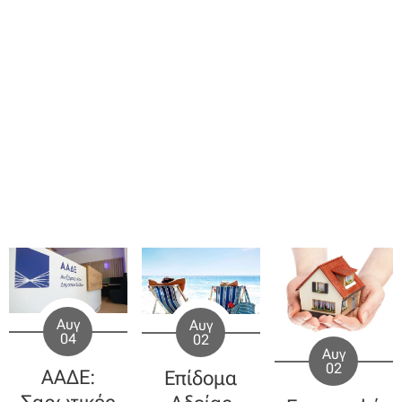
Αυγ
Αυγ
04
02
Αυγ
02
ΑΑΔΕ:
Επίδομα