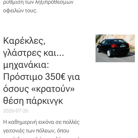
ρύθμιση των ληξιπρόθεσμων
οφειλών τους.
Καρέκλες,
γλάστρες και…
μηχανάκια:
Πρόστιμο 350€ για
όσους «κρατούν»
θέση πάρκινγκ
2026-07-26
Η καθημερινή εικόνα σε πολλές
γειτονιές των πόλεων, όπου