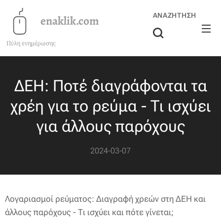
ΑΝΑΖΉΤΗΣΗ
enaklik.com
Πύλη ενημέρωσης
ΔΕΗ: Ποτέ διαγράφονται τα
χρέη για το ρεύμα - Τι ισχύει
για άλλους παρόχους
2024-03-07
Λογαριασμοί ρεύματος: Διαγραφή χρεών στη ΔΕΗ και
άλλους παρόχους - Τι ισχύει και πότε γίνεται;