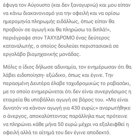
έφυγα τον Αύγουστο (και δεν ξαναγυρνώ) και μου είπαν
να κάνω διακανονισμό για την οφειλή και να ορίσω
ημερομηνία πληρωμής ειδάλλως, όπως είπαν θα
προβούν σε αγωγή και θα πληρώσω τα διπλά!»,
περιέγραψε στον ΤΑΧΥΔΡΟΜΟ ένας δεύτερος
καταναλωτής, ο οποίος δουλεύει περιστασιακά σε
εργολάβο βιομηχανικής μονάδας.
Μόλις ο ίδιος δήλωσε αδυναμία, τον ενημέρωσαν ότι θα
λάβει ειδοποίηση- εξώδικο, όπως και έγινε. Την
περασμένη Δευτέρα έλαβε ταχυδρομικώς το ραβασάκι,
με το οποίο ενημερώνεται ότι δεν είναι συνεργάσιμος η
εταιρεία θα υποβάλλει αγωγή σε βάρος του. «Μα είναι
δυνατόν να κάνουν αγωγή για 430 ευρώ;» αναρωτήθηκε
ο άνεργος, αποκαλύπτοντας παράλληλα πως πρότεινε
να πληρώνει κάθε μήνα 50 ευρώ μέχρι να εξαλειφθεί η
οφειλή αλλά το αίτημά του δεν έγινε αποδεκτό.