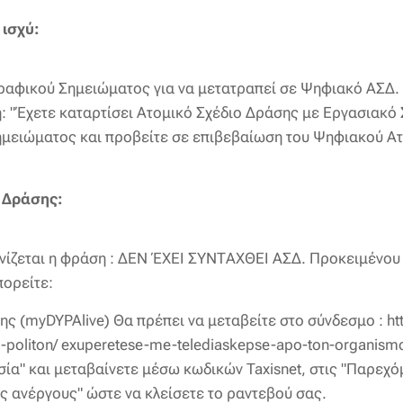
 ισχύ:
ογραφικού Σημειώματος για να μετατραπεί σε Ψηφιακό ΑΣΔ
η: "Έχετε καταρτίσει Ατομικό Σχέδιο Δράσης με Εργασιακ
σημειώματος και προβείτε σε επιβεβαίωση του Ψηφιακού Α
ο Δράσης:
ανίζεται η φράση : ΔΕΝ ΈΧΕΙ ΣΥΝΤΑΧΘΕΙ ΑΣΔ. Προκειμένου
πορείτε:
 (myDYPAlive) Θα πρέπει να μεταβείτε στο σύνδεσμο : https
e-politon/ exuperetese-me-telediaskepse-apo-ton-organis
ία" και μεταβαίνετε μέσω κωδικών Taxisnet, στις "Παρεχό
ς ανέργους" ώστε να κλείσετε το ραντεβού σας.