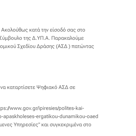
. Ακολούθως κατά την είσοδό σας στο
ό Σύμβουλο της Δ.ΥΠ.Α. Παρακαλούμε
τομικού Σχεδίου Δράσης (ΑΣΔ ) πατώντας
 να καταρτίσετε Ψηφιακό ΑΣΔ σε
://www.gov.gr/ipiresies/polites-kai-
mo-apaskholeses-ergatikou-dunamikou-oaed
μενες Υπηρεσίες" και συγκεκριμένα στο