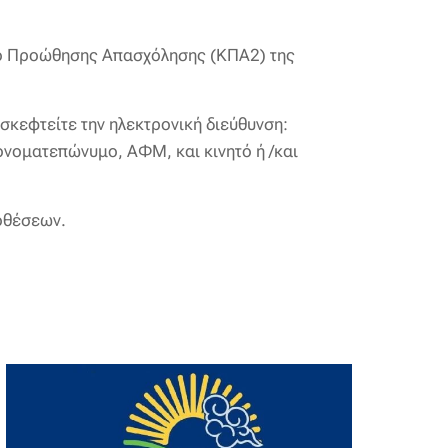
τρο Προώθησης Απασχόλησης (ΚΠΑ2) της
ισκεφτείτε την ηλεκτρονική διεύθυνση:
 ονοματεπώνυμο, ΑΦΜ, και κινητό ή /και
ποθέσεων.