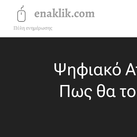
enaklik.com
Πύλη ενημέρωσης
Ψηφιακό Ατ
Πως θα το