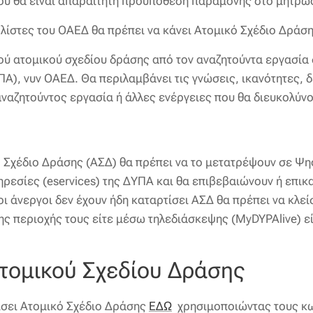
 που θα είναι απαραίτητη προϋπόθεση παραμονής στο μητρώ
 λίστες του ΟΑΕΔ θα πρέπει να κάνει Ατομικό Σχέδιο Δράση
ού ατομικού σχεδίου δράσης από τον αναζητούντα εργασία
), νυν ΟΑΕΔ. Θα περιλαμβάνει τις γνώσεις, ικανότητες, 
 αναζητούντος εργασία ή άλλες ενέργειες που θα διευκολύν
ό Σχέδιο Δράσης (ΑΣΔ) θα πρέπει να το μετατρέψουν σε Ψη
ηρεσίες (eservices) της ΔΥΠΑ και θα επιβεβαιώνουν ή επικ
 άνεργοι δεν έχουν ήδη καταρτίσει ΑΣΔ θα πρέπει να κλε
 περιοχής τους είτε μέσω τηλεδιάσκεψης (MyDYPAlive) ε
τομικού Σχεδίου Δράσης
ίσει Ατομικό Σχέδιο Δράσης
ΕΔΩ
χρησιμοποιώντας τους κω