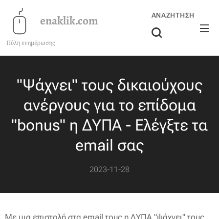
ΑΝΑΖΉΤΗΣΗ
enaklik.com
Πύλη ενημέρωσης
"Ψάχνει" τους δικαιούχους
ανέργους για το επίδομα
"bonus" η ΔΥΠΑ - Ελέγξτε τα
email σας
2023-11-28
Με μια επιστολή στα email τους η ΔΥΠΑ "ψάχνει" τους