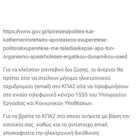
https://www.gov.gr/ipiresies/polites-kai-
kathemerinoteta/ex-apostaseos-exuperetese-
politon/exuperetese-me-telediaskepse-apo-ton-
organismo-apaskholeses-ergatikou-dunamikou-oaed
Για να κλείσουν ραντεβού δια ζώσης, οι άνεργοι θα
πρέπει είτε να στείλουν μήνυμα ηλεκτρονικού
ταχυδρομείο (email) στο ΚΠΑ2 είτε να τηλεφωνήσουν
στο ενιαίο τηλεφωνικό κέντρο 1555 του Υπουργείου
Εργασίας και Κοινωνικών Υποθέσεων.
Για να βρείτε το ΚΠΑ2 στο οποίο ανήκετε με βάση την
κατοικία σας, καθώς και το αντίστοιχο email,
επισκεφτείτε την ηλεκτρονική διεύθυνση: