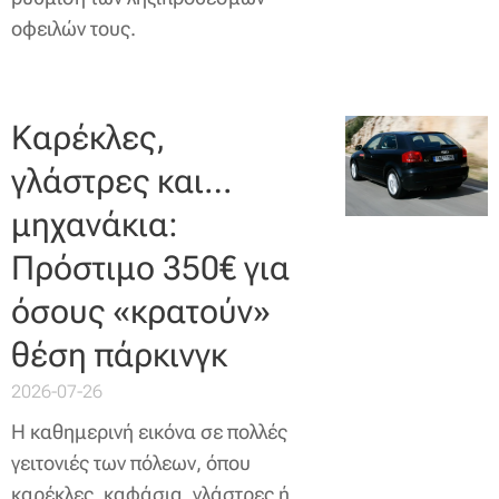
οφειλών τους.
Καρέκλες,
γλάστρες και…
μηχανάκια:
Πρόστιμο 350€ για
όσους «κρατούν»
θέση πάρκινγκ
2026-07-26
Η καθημερινή εικόνα σε πολλές
γειτονιές των πόλεων, όπου
καρέκλες, καφάσια, γλάστρες ή