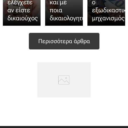
ελέγχετε
και με
ο
αν είστε
ποια
εξωδικαστικ
δικαιούχος
δικαιολογητικά
μηχανισμός
Περισσότερα άρθρα