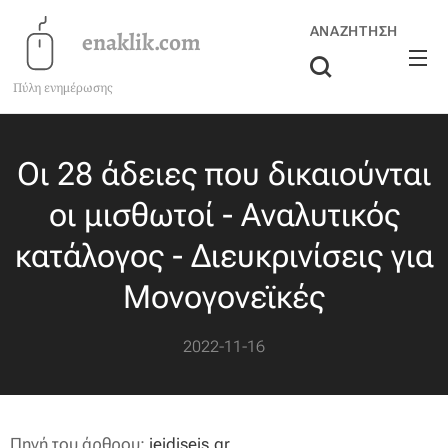
ΑΝΑΖΉΤΗΣΗ
enaklik.com
Πύλη ενημέρωσης
Οι 28 άδειες που δικαιούνται
οι μισθωτοί - Αναλυτικός
κατάλογος - Διευκρινίσεις για
Μονογονεϊκές
2022-11-16
Πηγή του άρθρου:
ieidiseis.gr