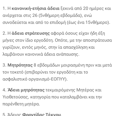
1. Η
κανονική-ετήσια άδεια
ξεκινά από 20 ημέρες και
ανέρχεται στις 26 (5νθήμερη εβδομάδα), ενώ
συνοδεύεται και από το επιδομή (έως ένα 15νθήμερο).
2. Η
άδεια στράτευσης
αφορά όσους είχαν ήδη έξη
μήνες στον ίδιο εργοδότη. Οπότε, με την αποστράτευσα
γυρίζουν, εντός μηνός, στην ία απασχόληση και
λαμβάνουν κανονικά άδεια ανάπαυσης.
3.
Μητρότητας
8 εβδομάδων μοιρασμένη πριν και μετά
τον τοκετό (επιβαρύνει τον εργοδότη και το
ασφαλιστικό οργανισμό-ΕΟΠΥΥ).
4.
Άδεια μητρότητας
τεκμαιρόμενης Μητέρας και
Υιοθετούσας, κατηγορία που καταλαμβάνει και την
παρένθετη μητέρα.
5. Άδειας
Φροντίδας Τέκνου
.