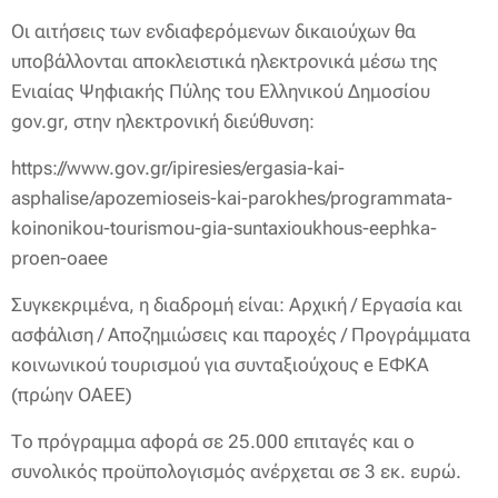
Οι αιτήσεις των ενδιαφερόμενων δικαιούχων θα
υποβάλλονται αποκλειστικά ηλεκτρονικά μέσω της
Ενιαίας Ψηφιακής Πύλης του Ελληνικού Δημοσίου
gov.gr, στην ηλεκτρονική διεύθυνση:
https://www.gov.gr/ipiresies/ergasia-kai-
asphalise/apozemioseis-kai-parokhes/programmata-
koinonikou-tourismou-gia-suntaxioukhous-eephka-
proen-oaee
Συγκεκριμένα, η διαδρομή είναι: Αρχική / Εργασία και
ασφάλιση / Αποζημιώσεις και παροχές / Προγράμματα
κοινωνικού τουρισμού για συνταξιούχους e ΕΦΚΑ
(πρώην ΟΑΕΕ)
Το πρόγραμμα αφορά σε 25.000 επιταγές και ο
συνολικός προϋπολογισμός ανέρχεται σε 3 εκ. ευρώ.