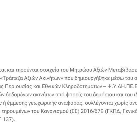
ι και τηρούνται στοιχεία του Μητρώου Αξιών Μεταβιβάσεω
ν «Τράπεζα Αξιών Ακινήτων» που δημιουργήθηκε μέσω του
 Περιουσίας και Εθνικών Κληροδοτημάτων – Ψ.Υ.ΔΗ.ΠΕ.Ε.
 δεδομένων ακινήτων από φορείς του δημόσιου και του ιδ
ς ή έμμεσης γεωχωρικής αναφοράς, συλλέγονται χωρίς αν
 τηρουμένων του Κανονισμού (ΕΕ) 2016/679 (ΓΚΠΔ, Γενικό
΄ 137).