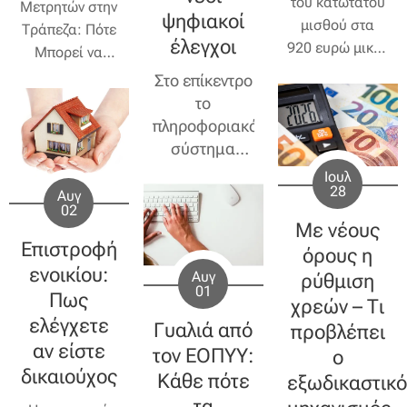
του κατώτατου
Μετρητών στην
ψηφιακοί
μισθού στα
Τράπεζα: Πότε
έλεγχοι
920 ευρώ μικτά
Μπορεί να
από την 1η
Προκαλέσουν
Στο επίκεντρο
Απριλίου 2026,
Φορολογικό
το
μεταβάλλονται
Έλεγχο
πληροφοριακό
και οι
σύστημα
αποδοχές που
BANCAPP – Η
Ιουλ
συνδέονται με
28
ΑΑΔΕ εντείνει
Αυγ
την ετήσια
02
τους
Με νέους
άδεια και το
ελέγχους με
Επιστροφή
επίδομα
όρους η
ηλεκτρονικές
ενοικίου:
αδείας. Το
Αυγ
ρύθμιση
διασταυρώσεις
01
Πως
επίδομα
χρεών – Τι
τραπεζικών
καλοκαιριού
ελέγχετε
Γυαλιά από
προβλέπει
και
(ή αλλιώς
αν είστε
φορολογικών
τον ΕΟΠΥΥ:
ο
επίδομα
δικαιούχος
στοιχείων.
Κάθε πότε
εξωδικαστικό
αδείας)
είναι
τα