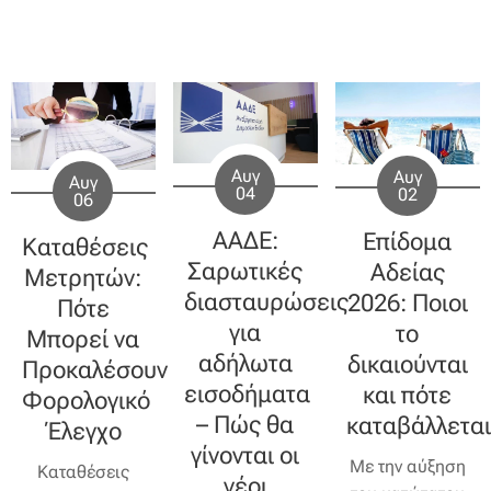
Αυγ
Αυγ
Αυγ
04
02
06
ΑΑΔΕ:
Επίδομα
Καταθέσεις
Σαρωτικές
Αδείας
Μετρητών:
διασταυρώσεις
2026: Ποιοι
Πότε
για
το
Μπορεί να
αδήλωτα
δικαιούνται
Προκαλέσουν
εισοδήματα
και πότε
Φορολογικό
– Πώς θα
καταβάλλεται
Έλεγχο
γίνονται οι
Με την αύξηση
Καταθέσεις
νέοι