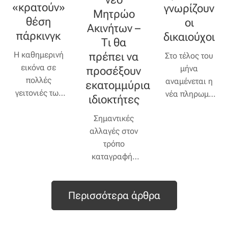
«κρατούν»
γνωρίζουν
ληξιπρόθεσμων
νέα γυαλιά,
Μητρώο
θέση
οφειλών τους.
οι
τότε υπάρχει
Ακινήτων –
πάρκινγκ
δικαιούχοι
πιθανότητα να
Τι θα
καλυφθεί
Η καθημερινή
πρέπει να
Στο τέλος του
μεγάλο μέρος
εικόνα σε
μήνα
προσέξουν
της αγοράς
πολλές
αναμένεται η
εκατομμύρια
σου.
γειτονιές των
νέα πληρωμή
ιδιοκτήτες
πόλεων, όπου
των
Σημαντικές
καρέκλες,
επιδομάτων
αλλαγές στον
καφάσια,
του ΟΠΕΚΑ, με
τρόπο
γλάστρες ή
χιλιάδες
καταγραφής
ακόμα και
δικαιούχους να
και ελέγχου της
μηχανάκια
περιμένουν την
ακίνητης
«φυλάνε» μια
καταβολή των
Περισσότερα άρθρα
περιουσίας
θέση
κοινωνικών
φέρνει το νέο
στάθμευσης,
παροχών στους
Μητρώο
μπαίνει πλέον
τραπεζικούς