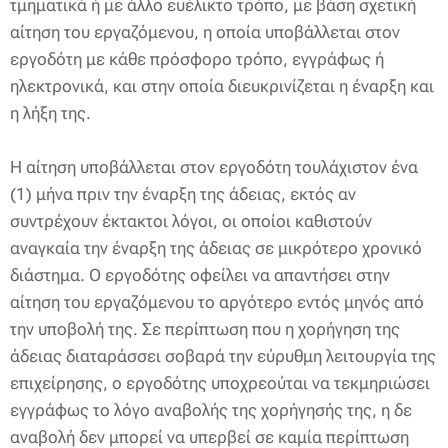
τμηματικά ή με άλλο ευέλικτο τρόπο, με βάση σχετική
αίτηση του εργαζόμενου, η οποία υποβάλλεται στον
εργοδότη με κάθε πρόσφορο τρόπο, εγγράφως ή
ηλεκτρονικά, και στην οποία διευκρινίζεται η έναρξη και
η λήξη της.
Η αίτηση υποβάλλεται στον εργοδότη τουλάχιστον ένα
(1) μήνα πριν την έναρξη της άδειας, εκτός αν
συντρέχουν έκτακτοι λόγοι, οι οποίοι καθιστούν
αναγκαία την έναρξη της άδειας σε μικρότερο χρονικό
διάστημα. Ο εργοδότης οφείλει να απαντήσει στην
αίτηση του εργαζόμενου το αργότερο εντός μηνός από
την υποβολή της. Σε περίπτωση που η χορήγηση της
άδειας διαταράσσει σοβαρά την εύρυθμη λειτουργία της
επιχείρησης, ο εργοδότης υποχρεούται να τεκμηριώσει
εγγράφως το λόγο αναβολής της χορήγησής της, η δε
αναβολή δεν μπορεί να υπερβεί σε καμία περίπτωση