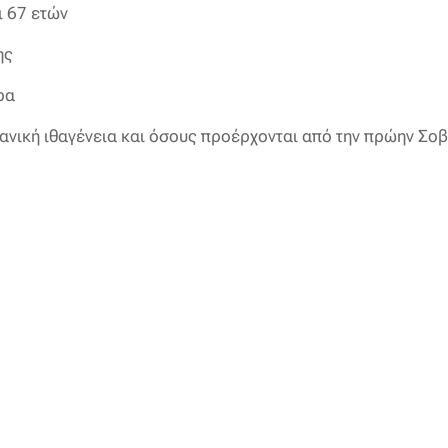
ι 67 ετών
ης
ρα
ανική ιθαγένεια και όσους προέρχονται από την πρώην Σοβ