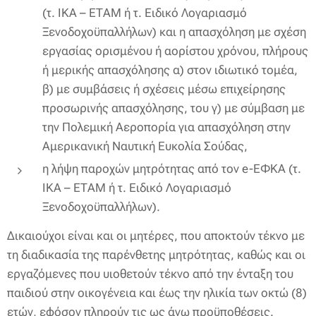
(τ. ΙΚΑ – ΕΤΑΜ ή τ. Ειδικό Λογαριασμό
Ξενοδοχοϋπαλλήλων) και η απασχόληση με σχέση
εργασίας ορισμένου ή αορίστου χρόνου, πλήρους
ή μερικής απασχόλησης α) στον ιδιωτικό τομέα,
β) με συμβάσεις ή σχέσεις μέσω επιχείρησης
προσωρινής απασχόλησης, του γ) με σύμβαση με
την Πολεμική Αεροπορία για απασχόληση στην
Αμερικανική Ναυτική Ευκολία Σούδας,
η λήψη παροχών μητρότητας από τον e-ΕΦΚΑ (τ.
ΙΚΑ – ΕΤΑΜ ή τ. Ειδικό Λογαριασμό
Ξενοδοχοϋπαλλήλων).
Δικαιούχοι είναι και οι μητέρες, που αποκτούν τέκνο με
τη διαδικασία της παρένθετης μητρότητας, καθώς και οι
εργαζόμενες που υιοθετούν τέκνο από την ένταξη του
παιδιού στην οικογένεια και έως την ηλικία των οκτώ (8)
ετών, εφόσον πληρούν τις ως άνω προϋποθέσεις.