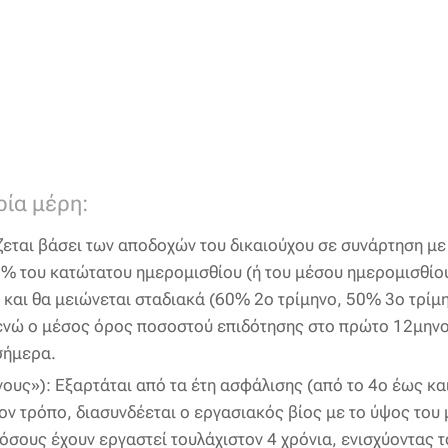
ρία μέρη:
εται βάσει των αποδοχών του δικαιούχου σε συνάρτηση με
0% του κατώτατου ημερομισθίου (ή του μέσου ημερομισθίο
 και θα μειώνεται σταδιακά (60% 2ο τρίμηνο, 50% 3ο τρί
 ενώ ο μέσος όρος ποσοστού επιδότησης στο πρώτο 12μην
σήμερα.
υς»): Εξαρτάται από τα έτη ασφάλισης (από το 4ο έως και
ον τρόπο, διασυνδέεται ο εργασιακός βίος με το ύψος του
 όσους έχουν εργαστεί τουλάχιστον 4 χρόνια, ενισχύοντας