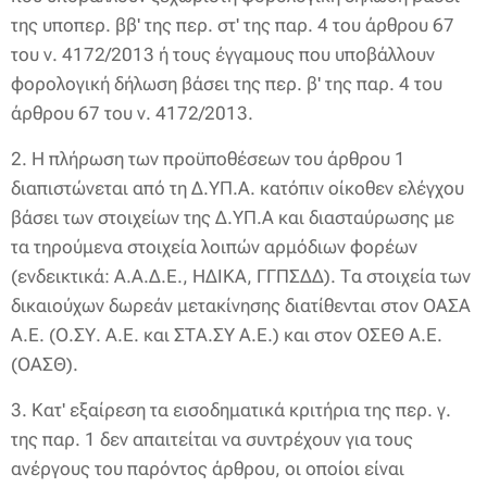
της υποπερ. ββ' της περ. στ' της παρ. 4 του άρθρου 67
του ν. 4172/2013 ή τους έγγαμους που υποβάλλουν
φορολογική δήλωση βάσει της περ. β' της παρ. 4 του
άρθρου 67 του ν. 4172/2013.
2. Η πλήρωση των προϋποθέσεων του άρθρου 1
διαπιστώνεται από τη Δ.ΥΠ.Α. κατόπιν οίκοθεν ελέγχου
βάσει των στοιχείων της Δ.ΥΠ.Α και διασταύρωσης με
τα τηρούμενα στοιχεία λοιπών αρμόδιων φορέων
(ενδεικτικά: Α.Α.Δ.Ε., ΗΔΙΚΑ, ΓΓΠΣΔΔ). Τα στοιχεία των
δικαιούχων δωρεάν μετακίνησης διατίθενται στον ΟΑΣΑ
A.E. (Ο.ΣΥ. Α.Ε. και ΣΤΑ.ΣΥ Α.Ε.) και στον ΟΣΕΘ Α.Ε.
(ΟΑΣΘ).
3. Κατ' εξαίρεση τα εισοδηματικά κριτήρια της περ. γ.
της παρ. 1 δεν απαιτείται να συντρέχουν για τους
ανέργους του παρόντος άρθρου, οι οποίοι είναι