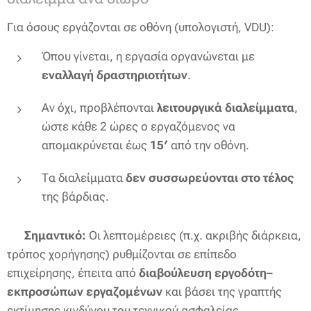
Για όσους εργάζονται σε οθόνη (υπολογιστή, VDU):
Όπου γίνεται, η εργασία οργανώνεται με
εναλλαγή δραστηριοτήτων
.
Αν όχι, προβλέπονται
λειτουργικά διαλείμματα
,
ώστε κάθε 2 ώρες ο εργαζόμενος να
απομακρύνεται έως
15′
από την οθόνη.
Τα διαλείμματα
δεν συσσωρεύονται στο τέλος
της βάρδιας.
📌
Σημαντικό:
Οι λεπτομέρειες (π.χ. ακριβής διάρκεια,
τρόπος χορήγησης) ρυθμίζονται σε επίπεδο
επιχείρησης, έπειτα από
διαβούλευση εργοδότη–
εκπροσώπων εργαζομένων
και βάσει της γραπτής
εκτίμησης κινδύνου του τεχνικού ασφαλείας.