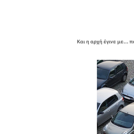
Και η αρχή έγινε με… π