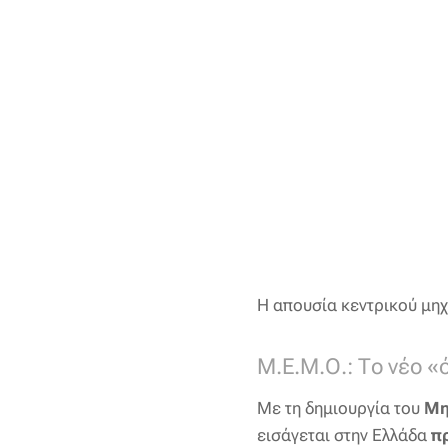
Η απουσία κεντρικού μη
Μ.Ε.Μ.Ο.: Το νέο 
Με τη δημιουργία του
Μη
εισάγεται στην Ελλάδα
π