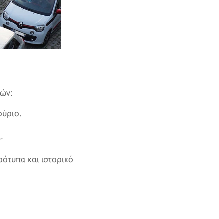
κών:
ούριο.
.
ρότυπα και ιστορικό