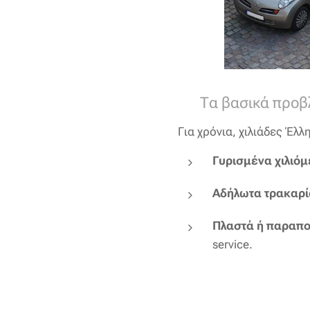
❗ Τα βασικά προβλ
Για χρόνια, χιλιάδες Έλ
Γυρισμένα χιλιόμ
Αδήλωτα τρακαρ
Πλαστά ή παραπ
service.