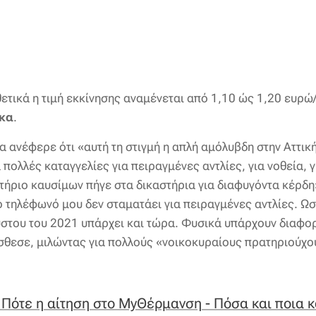
ετικά η τιμή εκκίνησης αναμένεται από 1,10 ώς 1,20 ευρώ
κα
.
κα ανέφερε ότι «αυτή τη στιγμή η απλή αμόλυβδη στην Αττική
ολλές καταγγελίες για πειραγμένες αντλίες, για νοθεία, γ
ατήριο καυσίμων πήγε στα δικαστήρια για διαφυγόντα κέρδη
 τηλέφωνό μου δεν σταματάει για πειραγμένες αντλίες. Ωσ
ύστου του 2021 υπάρχει και τώρα. Φυσικά υπάρχουν διαφορε
σθεσε, μιλώντας για πολλούς «νοικοκυραίους πρατηριούχο
Πότε η αίτηση στο MyΘέρμανση - Πόσα και ποια 