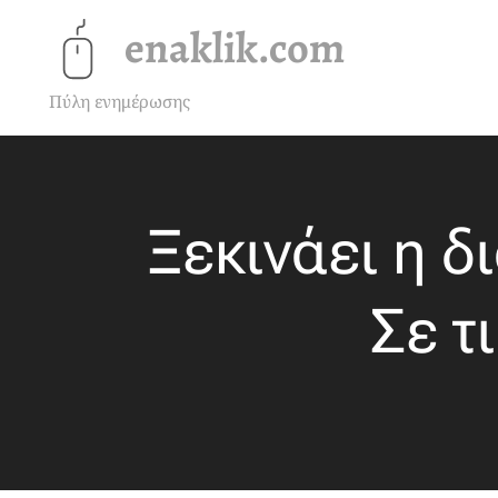
enaklik.com
Πύλη ενημέρωσης
Ξεκινάει η 
Σε τ