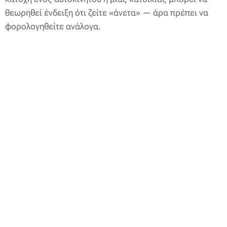
θεωρηθεί ένδειξη ότι ζείτε «άνετα» — άρα πρέπει να
φορολογηθείτε ανάλογα.