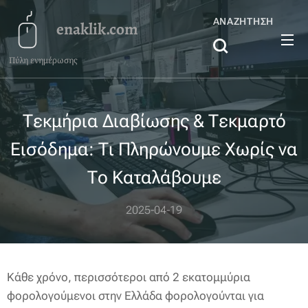
ΑΝΑΖΉΤΗΣΗ
enaklik.com
Πύλη ενημέρωσης
Τεκμήρια Διαβίωσης & Τεκμαρτό
Εισόδημα: Τι Πληρώνουμε Χωρίς να
Το Καταλάβουμε
2025-04-19
Κάθε χρόνο, περισσότεροι από 2 εκατομμύρια
φορολογούμενοι στην Ελλάδα φορολογούνται για