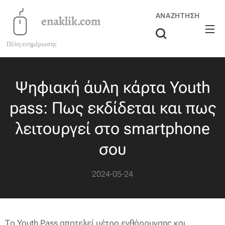
ΑΝΑΖΉΤΗΣΗ
enaklik.com
Πύλη ενημέρωσης
Ψηφιακή άυλη κάρτα Youth
pass: Πως εκδίδεται και πως
λειτουργεί στο smartphone
σου
2024-05-24
Το Youth Pass αποτελεί μέτρο ενθάρρυνσης και