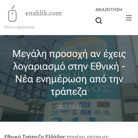
ΑΝΑΖΉΤΗΣΗ
enaklik.com
Πύλη ενημέρωσης
Μεγάλη προσοχή αν έχεις
λογαριασμό στην Εθνική -
Νέα ενημέρωση από την
τράπεζα
2025-03-22
Εθνική Τράπεζα Ελλάδος
π
αρέχει επίσημες