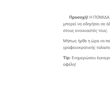
💬
Προσοχή!
Η ΠΟΜΙΔΑ (
μπορεί να οδηγήσει σε ά
στους ενοικιαστές τους.
Μήπως ήρθε η ώρα να πε
γραφειοκρατικής ταλαιπ
Tip:
Ενημερώσου έγκαιρα 
οφέλη!