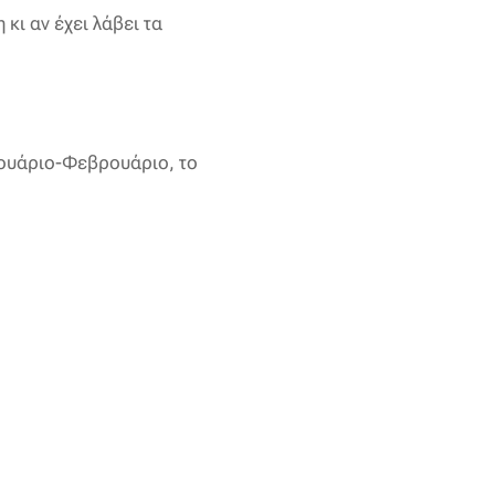
 κι αν έχει λάβει τα
νουάριο-Φεβρουάριο, το