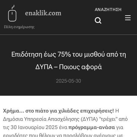
ΑΝΑΖΉΤΗΣΗ
enaklik.com
Πύλη ενημέρωσης
Επιδότηση έως 75% του μισθού από τη
ΔΥΠΑ – Ποιους αφορά
2025-05-30
Χρήμα… στο πιάτο για χιλιάδες επιχειρήσεις!
Η
Δημόσια Υπηρεσία Απασχόλησης (ΔΥΠΑ) "τρέχει" από
τις 30 Ιανουαρίου 2025 ένα
πρόγραμμα-ανάσα
για
εργοδότες που θέλουν να προσλάβουν ανέργους με