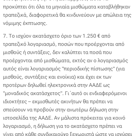
προκύπτει ότι όλα τα μηνιαία μισθώματα καταβλήθηκαν
τραπεζικά, διαφορετικά θα κινδυνεύουν με απώλεια της
νόμιμης έκπτωσης.
7. Το ισχύον ακατάσχετο όριο των 1.250 € από
τραπεζικό λογαριασμό, ποσών που προέρχονται από
μισθούς ή συντάξεις, δεν καλύπτει τα ποσά που
προέρχονται από μισθώματα, εκτός αν ο λογαριασμός
αυτός είναι λογαριασμός "περιοδικής πίστωσης" (για
μισθούς, συντάξεις και ενοίκια) και έχει εκ των
προτέρων δηλωθεί ηλεκτρονικά στην ΑΑΔΕ ως
"μοναδικός ακατάσχετος". Γι΄αυτό οι ενδιαφερόμενοι
ιδιοκτήτες – εκμισθωτές ακινήτων θα πρέπει να
σπεύσουν να προβούν στην ανωτέρω δήλωση στην
ιστοσελίδα της ΑΑΔΕ. Αν μάλιστα πρόκειται για κοινό
λογαριασμό, η δήλωση για το ακατάσχετο πρέπει να
γίνει από κάθε συνδικαιούχο ξεχωριστά ώστε να ισχύσει