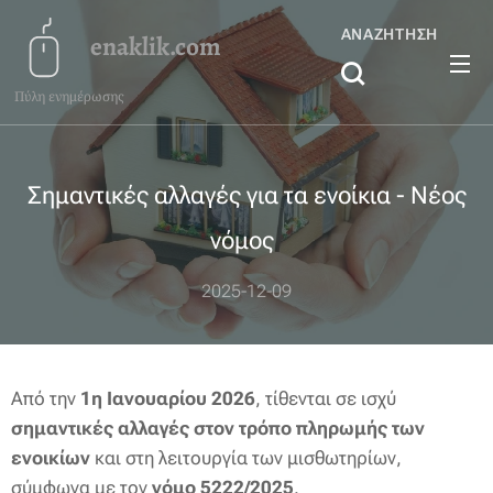
ΑΝΑΖΉΤΗΣΗ
enaklik.com
Πύλη ενημέρωσης
Σημαντικές αλλαγές για τα ενοίκια - Νέος
νόμος
2025-12-09
Από την
1η Ιανουαρίου 2026
, τίθενται σε ισχύ
σημαντικές αλλαγές στον τρόπο πληρωμής των
ενοικίων
και στη λειτουργία των μισθωτηρίων,
σύμφωνα με τον
νόμο 5222/2025
.