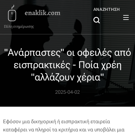
ΑΝΑΖΉΤΗΣΗ
enaklik.com
Πύλη ενημέρωσης
"Ανάρπαστες" οι οφειλές από
εισπρακτικές - Ποία χρέη
"αλλάζουν χέρια"
2025-04-02
Εφόσον μια δικηγορική ή εισπρακτική εταιρεία
καταφέρει να πληροί τα κριτήρια και να υποβάλει μια